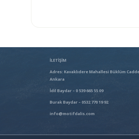
İLETİŞİM
Adres: Kavaklıdere Mahallesi Büklüm Cadde
Ankara
İdil Baydar – 0 539 665 55 09
Burak Baydar – 0532 770 19 92
info@motifdalis.com