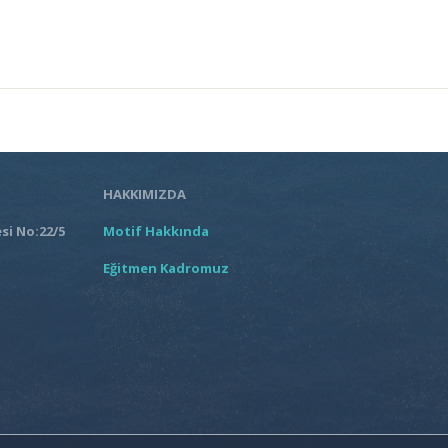
HAKKIMIZDA
si No:22/5
Motif Hakkında
Eğitmen Kadromuz