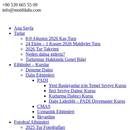
+90 539 665 55 09
info@motifdalis.com
Ana Sayfa
Turlar
8-9 Ağustos 2026 Kaş Turu
24 Ekim – 1 Kasım 2026 Maldivler Turu
2026 Tur Takvimi
Neden dalışa gideriz?
Turlarımız Hakkında Genel Bilgi
Eğitimler – Kurslar
Deneme Dalışı
Dalış Eğitimleri
PADI
Yeni Başlayanlar için Temel Seviye Kursu
İleri Seviye Dalgıç Kursu
Kurtarma Dalgıcı Kursu
Dalış Liderliği – PADI Divemaster Kursu
CMAS
Uzmanlık Eğitimleri
İlkyardım
Fotoğraf Albümleri
2025 Tur Fotoğrafları