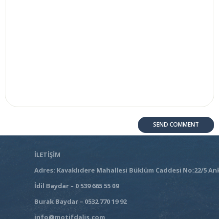
İLETİŞİM
Adres: Kavaklıdere Mahallesi Büklüm Caddesi No:22/5 An
İdil Baydar – 0 539 665 55 09
Burak Baydar – 0532 770 19 92
info@motifdalis.com