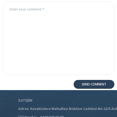
İLETİŞİM
Adres: Kavaklıdere Mahallesi Büklüm Caddesi No:22/5 An
İdil Baydar – 0 539 665 55 09