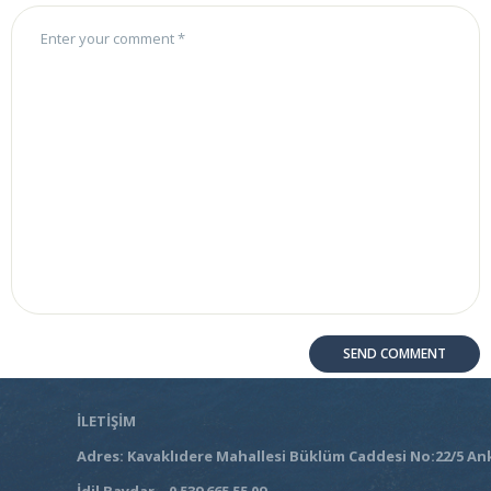
İLETİŞİM
Adres: Kavaklıdere Mahallesi Büklüm Caddesi No:22/5 An
İdil Baydar – 0 539 665 55 09