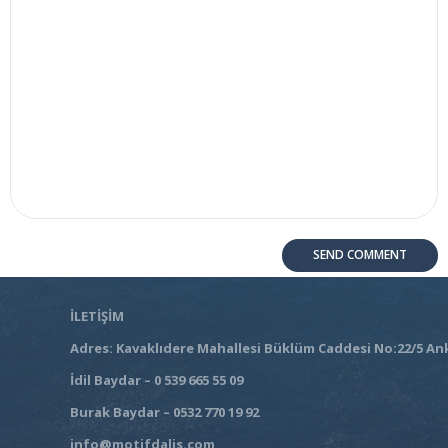
İLETİŞİM
Adres: Kavaklıdere Mahallesi Büklüm Caddesi No:22/5 An
İdil Baydar – 0 539 665 55 09
Burak Baydar – 0532 770 19 92
info@motifdalis.com