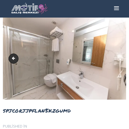
ANA SAYFA
TURLAR
EĞITIMLER –
KURSLAR
FOTOĞRAF
kasmahalhotel-suit-700x466
ALBÜMLERI
ÜCRETLERIMIZ
HAKKIMIZDA
İLETIŞIM
spjcorjjpflan5kzgumd
Yazı
PUBLISHED IN
PREVIOUS