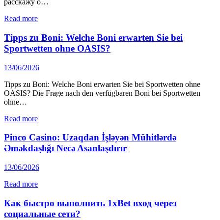
расскажу о…
Read more
Tipps zu Boni: Welche Boni erwarten Sie bei
Sportwetten ohne OASIS?
13/06/2026
Tipps zu Boni: Welche Boni erwarten Sie bei Sportwetten ohne
OASIS? Die Frage nach den verfügbaren Boni bei Sportwetten
ohne…
Read more
Pinco Casino: Uzaqdan İşləyən Mühitlərdə
Əməkdaşlığı Necə Asanlaşdırır
13/06/2026
Read more
Как быстро выполнить 1xBet вход через
социальные сети?