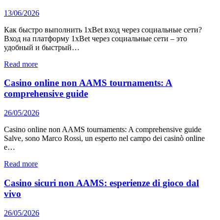
13/06/2026
Как быстро выполнить 1xBet вход через социальные сети?
Вход на платформу 1xBet через социальные сети – это
удобный и быстрый…
Read more
Casino online non AAMS tournaments: A
comprehensive guide
26/05/2026
Casino online non AAMS tournaments: A comprehensive guide
Salve, sono Marco Rossi, un esperto nel campo dei casinò online
e…
Read more
Casino sicuri non AAMS: esperienze di gioco dal
vivo
26/05/2026