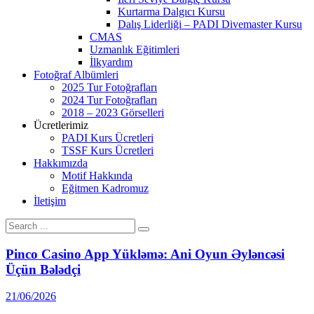
Kurtarma Dalgıcı Kursu
Dalış Liderliği – PADI Divemaster Kursu
CMAS
Uzmanlık Eğitimleri
İlkyardım
Fotoğraf Albümleri
2025 Tur Fotoğrafları
2024 Tur Fotoğrafları
2018 – 2023 Görselleri
Ücretlerimiz
PADI Kurs Ücretleri
TSSF Kurs Ücretleri
Hakkımızda
Motif Hakkında
Eğitmen Kadromuz
İletişim
Pinco Casino App Yükləmə: Ani Oyun Əyləncəsi
Üçün Bələdçi
21/06/2026