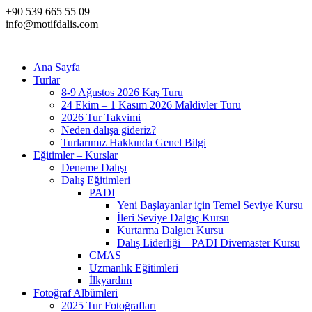
+90 539 665 55 09
info@motifdalis.com
Ana Sayfa
Turlar
8-9 Ağustos 2026 Kaş Turu
24 Ekim – 1 Kasım 2026 Maldivler Turu
2026 Tur Takvimi
Neden dalışa gideriz?
Turlarımız Hakkında Genel Bilgi
Eğitimler – Kurslar
Deneme Dalışı
Dalış Eğitimleri
PADI
Yeni Başlayanlar için Temel Seviye Kursu
İleri Seviye Dalgıç Kursu
Kurtarma Dalgıcı Kursu
Dalış Liderliği – PADI Divemaster Kursu
CMAS
Uzmanlık Eğitimleri
İlkyardım
Fotoğraf Albümleri
2025 Tur Fotoğrafları