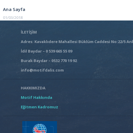
POST:
gezinmesi
Ana Sayfa
01/03/2018
İLETİŞİM
Adres: Kavaklıdere Mahallesi Büklüm Caddesi No:22/5 An
İdil Baydar – 0 539 665 55 09
Burak Baydar – 0532 770 19 92
info@motifdalis.com
HAKKIMIZDA
Motif Hakkında
Eğitmen Kadromuz