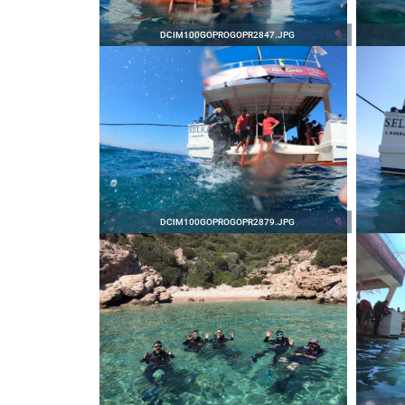
DCIM100GOPROGOPR2847.JPG
ANA SAYFA
TURLAR
DCIM100GOPROGOPR2879.JPG
EĞITIMLER –
KURSLAR
FOTOĞRAF
ALBÜMLERI
ÜCRETLERIMIZ