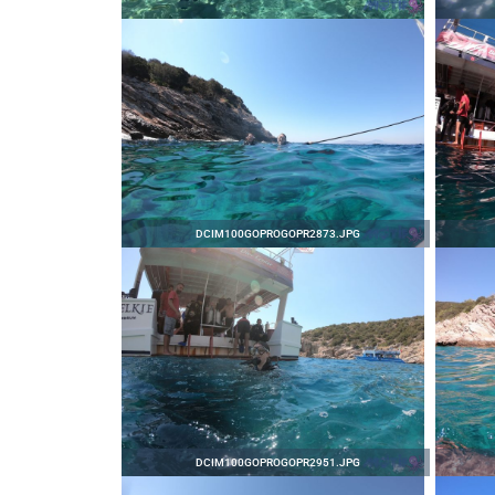
HAKKIMIZDA
İLETIŞIM
DCIM100GOPROGOPR2873.JPG
DCIM100GOPROGOPR2951.JPG