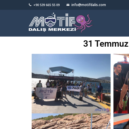
info@motifdalis.com
+90 539 665 55 09
31 Temmuz -