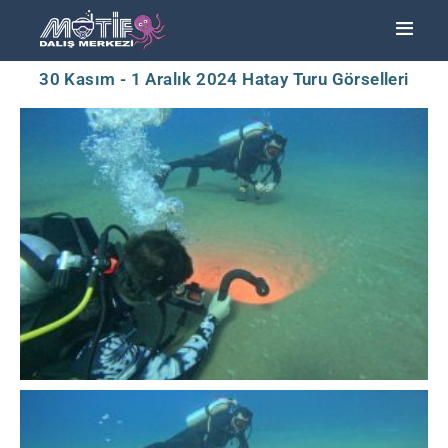
30 Kasım - 1 Aralık 2024 Hatay Turu Görselleri
ANA SAYFA
TURLAR
EĞITIMLER –
KURSLAR
FOTOĞRAF
ALBÜMLERI
ÜCRETLERIMIZ
HAKKIMIZDA
İLETIŞIM