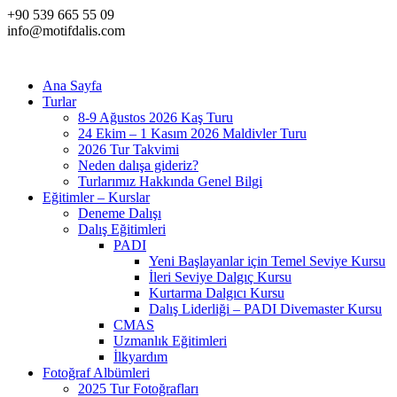
+90 539 665 55 09
info@motifdalis.com
Ana Sayfa
Turlar
8-9 Ağustos 2026 Kaş Turu
24 Ekim – 1 Kasım 2026 Maldivler Turu
2026 Tur Takvimi
Neden dalışa gideriz?
Turlarımız Hakkında Genel Bilgi
Eğitimler – Kurslar
Deneme Dalışı
Dalış Eğitimleri
PADI
Yeni Başlayanlar için Temel Seviye Kursu
İleri Seviye Dalgıç Kursu
Kurtarma Dalgıcı Kursu
Dalış Liderliği – PADI Divemaster Kursu
CMAS
Uzmanlık Eğitimleri
İlkyardım
Fotoğraf Albümleri
2025 Tur Fotoğrafları