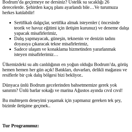
Bodrum’da geçirmeye ne dersiniz? Üstelik su sıcaklığı 26
derecelerde. Şehirden kaçış planı ayarlandı bile…Ve turumuza
herkes katılabilir!
Sertifikalı dalgıçlar, sertifika almak isteyenler ( öncesinde
teorik ve havuz eğitimi için iletişim kurunuz) ve deneme dalışı
yapacak misafirlerimiz,
Dalış yapmayacak, güneşin, teknenin ve denizin tadını
doyasıya çıkaracak tekne misafirlerimiz,
Sadece ulaşım ve konaklama hizmetinden yararlanmak
isteyen misafirlerimiz…
Ülkemizdeki su altı canlılığının en yoğun olduğu Bodrum’da, görüş
hemen hemen her gün açık! Batıkları, duvarları, delikli mağarası ve
resiflerle bir çok dalış bölgesi bizi bekliyor..
Dünyaca ünlü Bodrum gecelerinden bahsetmemize gerek yok
sanırım? Ünlü barlar sokağı ve marina Ağustos ayında cıvıl cıvıl!
Bu muhteşem deneyimi yaşamak için yapmanız gereken tek şey,
bizimle iletişime geçmek..
Tur Programımız: