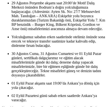
29 Ağustos Perşembe akşamı saat 20:00’de Motif Dalış
Merkezi önünden Bodrum’a doğru yolculuğumuza
başlayacağız. (Adresimiz: Ayten Sk. No: 27/7 Mebusevleri
Mah. Tandoğan – ANKARA) Eskişehir yolu boyunca
duraklarımızdan (Turizm Bakanlığı önü, Eskişehir Yolu 7. Km
BP benzinlik – Burger King, Bilkent Köprüsü, Gordion ve
Anse önü) misafirlerimizi aracımıza almaya devam edeceğiz.
Yolculuğumuz sabahın erken saatlerinde otelimiz önünde sona
erecek ve tekneye transfer saatimize kadar kahvaltı edip,
dinlenme fırsatı bulacağız.
30 Ağustos Cuma, 31 Ağustos Cumartesi ve 01 Eylül Pazar
günleri, sertifikalı dalgıçlarımız ve eğitim alacak
misafirlerimizle günde iki dalış; deneme dalışı yapacak
misafirlerimizle, bire bir eğitmen eşliğinde günde bir dalış
gerçekleştireceğiz. Tekne misafirleri güneş ve denizin tadını
doyasıya çıkarabilirler.
01 Eylül Pazar akşamı saat 19:00’da Ankara’ya dönüş için
yola çıkacağız.
02 Eylül Pazartesi günü sabah erken saatlerde Ankara’ya
varacağız.