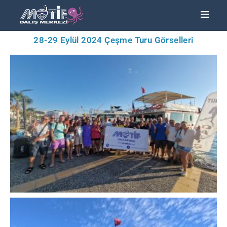
28-29 Eylül 2024 Çeşme Turu Görselleri
ANA SAYFA
TURLAR
EĞITIMLER –
KURSLAR
FOTOĞRAF
ALBÜMLERI
ÜCRETLERIMIZ
HAKKIMIZDA
İLETIŞIM