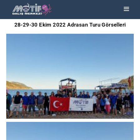
28-29-30 Ekim 2022 Adrasan Turu Görselleri
ANA SAYFA
TURLAR
EĞITIMLER –
KURSLAR
FOTOĞRAF
ALBÜMLERI
ÜCRETLERIMIZ
HAKKIMIZDA
İLETIŞIM