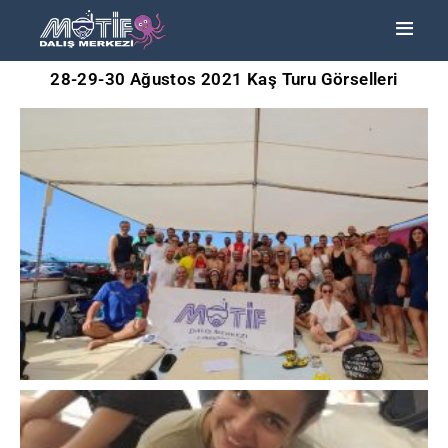
28-29-30 Ağustos 2021 Kaş Turu Görselleri
ANA SAYFA
TURLAR
EĞITIMLER –
KURSLAR
FOTOĞRAF
ALBÜMLERI
ÜCRETLERIMIZ
HAKKIMIZDA
İLETIŞIM