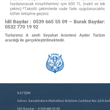
faydalanacak misafirlerimiz için 600 TL (nakit ve tek
çekim).*Taksitli çekimlerde vade farkı uygulanacaktır,
lütfen iletişime geçiniz.
İdil Baydar : 0539 665 55 09 – Burak Baydar:
0532 770 19 92
Turlarımız A sınıfı Seyahat Acentesi Ayder Turizm
aracılığı ile gerçekleştirilmektedir.
İLETİŞİM
Adres: Kavaklıdere Mahallesi Büklüm Caddesi No:22/5 An
İdil Baydar – 0 539 665 55 09