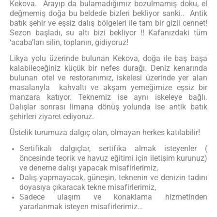
Kekova. Arayıp da bulamadığımız bozulmamış doku, el
değmemiş doğa bu beldede bizleri bekliyor sanki.. Antik
batık şehir ve eşsiz dalış bölgeleri ile tam bir gizli cennet!
Sezon başladı, su altı bizi bekliyor !! Kafanızdaki tüm
‘acaba’ları silin, toplanın, gidiyoruz!
Likya yolu üzerinde bulunan Kekova, doğa ile baş başa
kalabileceğiniz küçük bir nefes durağı. Deniz kenarında
bulunan otel ve restoranımız, iskelesi üzerinde yer alan
masalarıyla kahvaltı ve akşam yemeğimize eşsiz bir
manzara katıyor. Teknemiz ise aynı iskeleye bağlı.
Dalışlar sonrası limana dönüş yolunda ise antik batık
şehirleri ziyaret ediyoruz.
Üstelik turumuza dalgıç olan, olmayan herkes katılabilir!
Sertifikalı dalgıçlar, sertifika almak isteyenler (
öncesinde teorik ve havuz eğitimi için iletişim kurunuz)
ve deneme dalışı yapacak misafirlerimiz,
Dalış yapmayacak, güneşin, teknenin ve denizin tadını
doyasıya çıkaracak tekne misafirlerimiz,
Sadece ulaşım ve konaklama hizmetinden
yararlanmak isteyen misafirlerimiz…