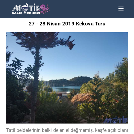
27 - 28 Nisan 2019 Kekova Turu
ANA SAYFA
TURLAR
EĞITIMLER –
KURSLAR
FOTOĞRAF
ALBÜMLERI
ÜCRETLERIMIZ
HAKKIMIZDA
İLETIŞIM
Tatil beldelerinin belki de en el değmemiş, keşfe açık olanı