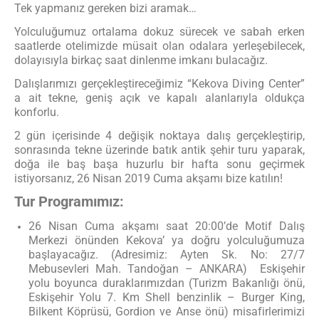
Tek yapmanız gereken bizi aramak…
Yolculuğumuz ortalama dokuz sürecek ve sabah erken
saatlerde otelimizde müsait olan odalara yerleşebilecek,
dolayısıyla birkaç saat dinlenme imkanı bulacağız.
Dalışlarımızı gerçekleştireceğimiz “Kekova Diving Center”
a ait tekne, geniş açık ve kapalı alanlarıyla oldukça
konforlu.
2 gün içerisinde 4 değişik noktaya dalış gerçekleştirip,
sonrasında tekne üzerinde batık antik şehir turu yaparak,
doğa ile baş başa huzurlu bir hafta sonu geçirmek
istiyorsanız, 26 Nisan 2019 Cuma akşamı bize katılın!
Tur Programımız:
26 Nisan Cuma akşamı saat 20:00’de Motif Dalış
Merkezi önünden Kekova’ ya doğru yolculuğumuza
başlayacağız. (Adresimiz: Ayten Sk. No: 27/7
Mebusevleri Mah. Tandoğan – ANKARA) Eskişehir
yolu boyunca duraklarımızdan (Turizm Bakanlığı önü,
Eskişehir Yolu 7. Km Shell benzinlik – Burger King,
Bilkent Köprüsü, Gordion ve Anse önü) misafirlerimizi