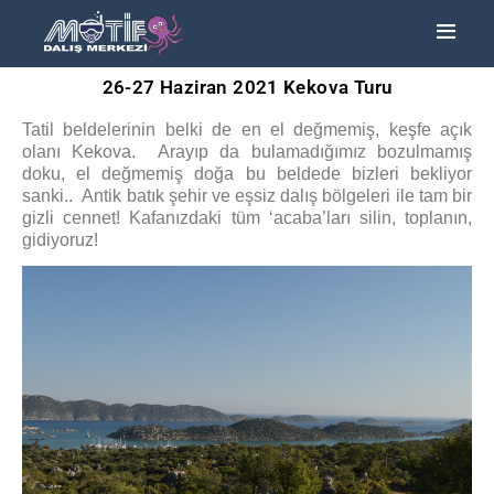
26-27 Haziran 2021 Kekova Turu
ANA SAYFA
Tatil beldelerinin belki de en el değmemiş, keşfe açık
TURLAR
olanı Kekova. Arayıp da bulamadığımız bozulmamış
EĞITIMLER –
doku, el değmemiş doğa bu beldede bizleri bekliyor
KURSLAR
sanki.. Antik batık şehir ve eşsiz dalış bölgeleri ile tam bir
FOTOĞRAF
gizli cennet! Kafanızdaki tüm ‘acaba’ları silin, toplanın,
gidiyoruz!
ALBÜMLERI
ÜCRETLERIMIZ
HAKKIMIZDA
İLETIŞIM