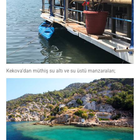
Kekova’dan müthiş su altı ve su üstü manzaraları;