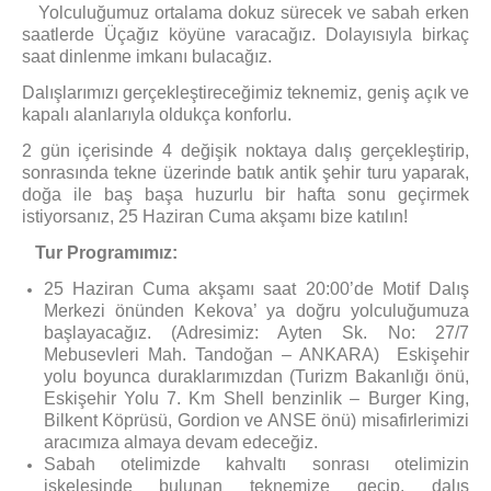
Yolculuğumuz ortalama dokuz sürecek ve sabah erken
saatlerde Üçağız köyüne varacağız. Dolayısıyla birkaç
saat dinlenme imkanı bulacağız.
Dalışlarımızı gerçekleştireceğimiz teknemiz, geniş açık ve
kapalı alanlarıyla oldukça konforlu.
2 gün içerisinde 4 değişik noktaya dalış gerçekleştirip,
sonrasında tekne üzerinde batık antik şehir turu yaparak,
doğa ile baş başa huzurlu bir hafta sonu geçirmek
istiyorsanız, 25 Haziran Cuma akşamı bize katılın!
Tur Programımız:
25 Haziran Cuma akşamı saat 20:00’de Motif Dalış
Merkezi önünden Kekova’ ya doğru yolculuğumuza
başlayacağız. (Adresimiz: Ayten Sk. No: 27/7
Mebusevleri Mah. Tandoğan – ANKARA) Eskişehir
yolu boyunca duraklarımızdan (Turizm Bakanlığı önü,
Eskişehir Yolu 7. Km Shell benzinlik – Burger King,
Bilkent Köprüsü, Gordion ve ANSE önü) misafirlerimizi
aracımıza almaya devam edeceğiz.
Sabah otelimizde kahvaltı sonrası otelimizin
iskelesinde bulunan teknemize geçip, dalış