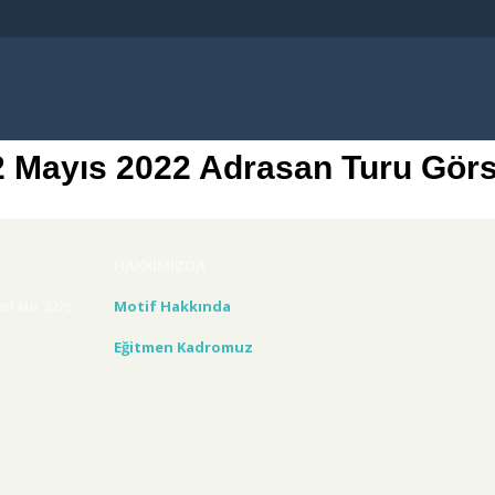
2 Mayıs 2022 Adrasan Turu Görse
HAKKIMIZDA
si No:22/5
Motif Hakkında
Eğitmen Kadromuz