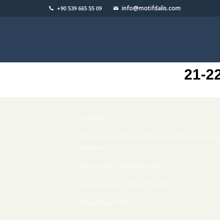
info@motifdalis.com
+90 539 665 55 09
21-2
İLETİŞİM
Adres: Kavaklıdere Mahallesi Büklüm Cadde
Ankara
ANA SAYFA
İdil Baydar – 0 539 665 55 09
TURLAR
Burak Baydar – 0532 770 19 92
EĞITIMLER –
info@motifdalis.com
KURSLAR