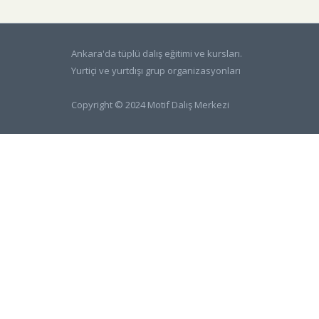
FOTOĞRAF
ALBÜMLERI
Ankara'da tüplü dalış eğitimi ve kursları.
Yurtiçi ve yurtdışı grup organizasyonları
ÜCRETLERIMIZ
Copyright © 2024 Motif Dalış Merkezi
HAKKIMIZDA
İLETIŞIM