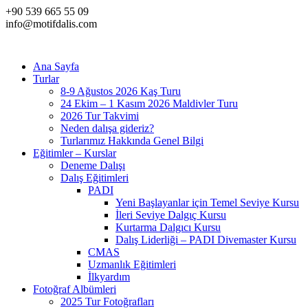
+90 539 665 55 09
info@motifdalis.com
Ana Sayfa
Turlar
8-9 Ağustos 2026 Kaş Turu
24 Ekim – 1 Kasım 2026 Maldivler Turu
2026 Tur Takvimi
Neden dalışa gideriz?
Turlarımız Hakkında Genel Bilgi
Eğitimler – Kurslar
Deneme Dalışı
Dalış Eğitimleri
PADI
Yeni Başlayanlar için Temel Seviye Kursu
İleri Seviye Dalgıç Kursu
Kurtarma Dalgıcı Kursu
Dalış Liderliği – PADI Divemaster Kursu
CMAS
Uzmanlık Eğitimleri
İlkyardım
Fotoğraf Albümleri
2025 Tur Fotoğrafları