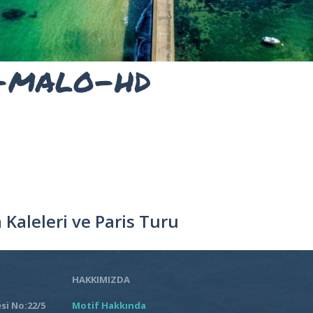
t-malo-hd
Kaleleri ve Paris Turu
HAKKIMIZDA
si No:22/5
Motif Hakkında