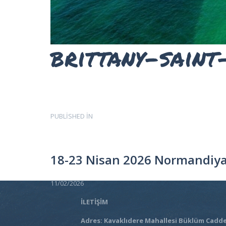
ÜCRETLERIMIZ
HAKKIMIZDA
İLETIŞIM
brittany-sain
Yazı
PUBLISHED IN
PREVIOUS
POST:
gezinmesi
18-23 Nisan 2026 Normandiya 
11/02/2026
İLETİŞİM
Adres: Kavaklıdere Mahallesi Büklüm Cadde