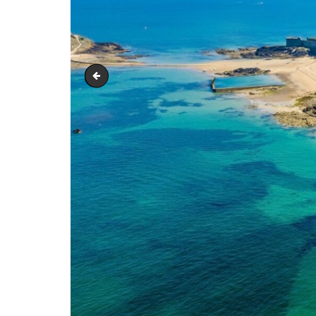
bandeau-article-blog-_35_-1744098690
ANA SAYFA
TURLAR
EĞITIMLER –
KURSLAR
FOTOĞRAF
ALBÜMLERI