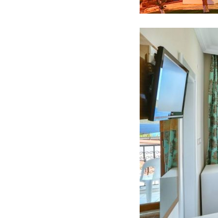
ANA SAYFA
TURLAR
EĞITIMLER –
KURSLAR
FOTOĞRAF
ALBÜMLERI
ÜCRETLERIMIZ