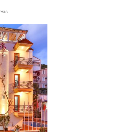
esis.