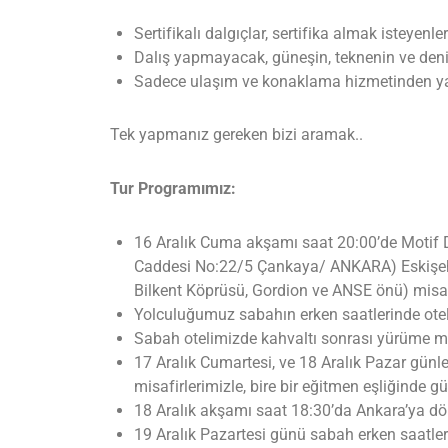
Sertifikalı dalgıçlar, sertifika almak isteyen
Dalış yapmayacak, güneşin, teknenin ve deniz
Sadece ulaşım ve konaklama hizmetinden ya
Tek yapmanız gereken bizi aramak..
Tur Programımız:
16 Aralık Cuma akşamı saat 20:00’de Motif
Caddesi No:22/5 Çankaya/ ANKARA) Eskişehir
Bilkent Köprüsü, Gordion ve ANSE önü) misa
Yolculuğumuz sabahın erken saatlerinde otel
Sabah otelimizde kahvaltı sonrası yürüme m
17 Aralık Cumartesi, ve 18 Aralık Pazar günler
misafirlerimizle, bire bir eğitmen eşliğinde gü
18 Aralık akşamı saat 18:30’da Ankara’ya dön
19 Aralık Pazartesi günü sabah erken saatle