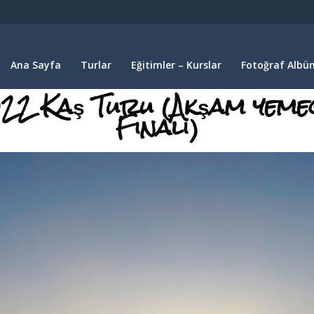
Ana Sayfa
Turlar
Eğitimler – Kurslar
Fotoğraf Albüm
22 Kaş Turu (Akşam yeme
Finali)