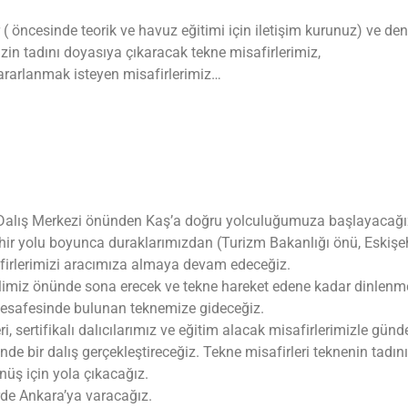
ler ( öncesinde teorik ve havuz eğitimi için iletişim kurunuz) ve d
in tadını doyasıya çıkaracak tekne misafirlerimiz,
rarlanmak isteyen misafirlerimiz…
 Dalış Merkezi önünden Kaş’a doğru yolculuğumuza başlayacağı
 yolu boyunca duraklarımızdan (Turizm Bakanlığı önü, Eskişehi
firlerimizi aracımıza almaya devam edeceğiz.
imiz önünde sona erecek ve tekne hareket edene kadar dinlenme 
esafesinde bulunan teknemize gideceğiz.
i, sertifikalı dalıcılarımız ve eğitim alacak misafirlerimizle gün
nde bir dalış gerçekleştireceğiz. Tekne misafirleri teknenin tadını
üş için yola çıkacağız.
rde Ankara’ya varacağız.