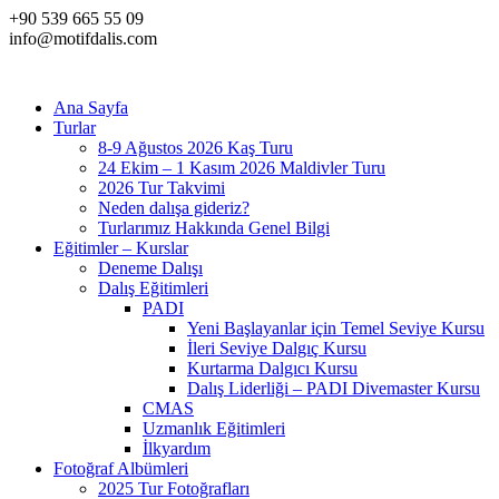
+90 539 665 55 09
info@motifdalis.com
Ana Sayfa
Turlar
8-9 Ağustos 2026 Kaş Turu
24 Ekim – 1 Kasım 2026 Maldivler Turu
2026 Tur Takvimi
Neden dalışa gideriz?
Turlarımız Hakkında Genel Bilgi
Eğitimler – Kurslar
Deneme Dalışı
Dalış Eğitimleri
PADI
Yeni Başlayanlar için Temel Seviye Kursu
İleri Seviye Dalgıç Kursu
Kurtarma Dalgıcı Kursu
Dalış Liderliği – PADI Divemaster Kursu
CMAS
Uzmanlık Eğitimleri
İlkyardım
Fotoğraf Albümleri
2025 Tur Fotoğrafları