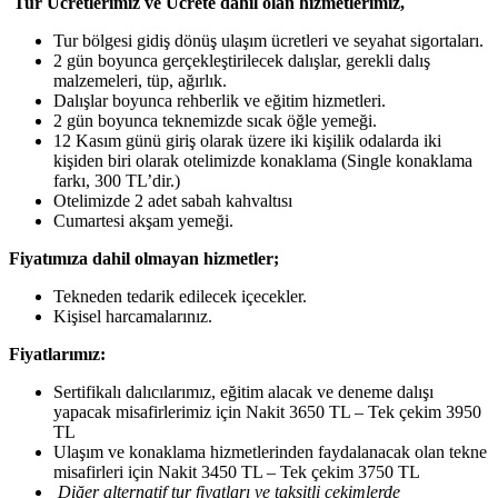
Tur Ücretlerimiz ve Ücrete dahil olan hizmetlerimiz,
Tur bölgesi gidiş dönüş ulaşım ücretleri ve seyahat sigortaları.
2 gün boyunca gerçekleştirilecek dalışlar, gerekli dalış
malzemeleri, tüp, ağırlık.
Dalışlar boyunca rehberlik ve eğitim hizmetleri.
2 gün boyunca teknemizde sıcak öğle yemeği.
12 Kasım günü giriş olarak üzere iki kişilik odalarda iki
kişiden biri olarak otelimizde konaklama (Single konaklama
farkı, 300 TL’dir.)
Otelimizde 2 adet sabah kahvaltısı
Cumartesi akşam yemeği.
Fiyatımıza dahil olmayan hizmetler;
Tekneden tedarik edilecek içecekler.
Kişisel harcamalarınız.
Fiyatlarımız
:
Sertifikalı dalıcılarımız, eğitim alacak ve deneme dalışı
yapacak misafirlerimiz için Nakit 3650 TL – Tek çekim 3950
TL
Ulaşım ve konaklama hizmetlerinden faydalanacak olan tekne
misafirleri için Nakit 3450 TL – Tek çekim 3750 TL
Diğer alternatif tur fiyatları ve taksitli çekimlerde