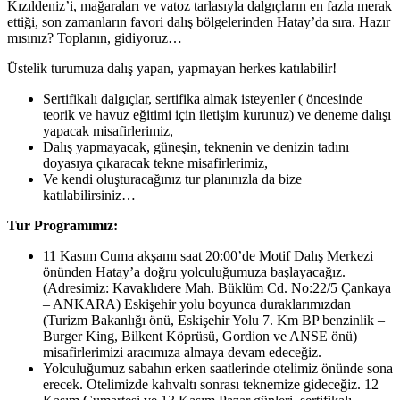
Kızıldeniz’i, mağaraları ve vatoz tarlasıyla dalgıçların en fazla merak
ettiği, son zamanların favori dalış bölgelerinden Hatay’da sıra. Hazır
mısınız? Toplanın, gidiyoruz…
Üstelik turumuza dalış yapan, yapmayan herkes katılabilir!
Sertifikalı dalgıçlar, sertifika almak isteyenler ( öncesinde
teorik ve havuz eğitimi için iletişim kurunuz) ve deneme dalışı
yapacak misafirlerimiz,
Dalış yapmayacak, güneşin, teknenin ve denizin tadını
doyasıya çıkaracak tekne misafirlerimiz,
Ve kendi oluşturacağınız tur planınızla da bize
katılabilirsiniz…
Tur Programımız:
11 Kasım Cuma akşamı saat 20:00’de Motif Dalış Merkezi
önünden Hatay’a doğru yolculuğumuza başlayacağız.
(Adresimiz: Kavaklıdere Mah. Büklüm Cd. No:22/5 Çankaya
– ANKARA) Eskişehir yolu boyunca duraklarımızdan
(Turizm Bakanlığı önü, Eskişehir Yolu 7. Km BP benzinlik –
Burger King, Bilkent Köprüsü, Gordion ve ANSE önü)
misafirlerimizi aracımıza almaya devam edeceğiz.
Yolculuğumuz sabahın erken saatlerinde otelimiz önünde sona
erecek. Otelimizde kahvaltı sonrası teknemize gideceğiz. 12